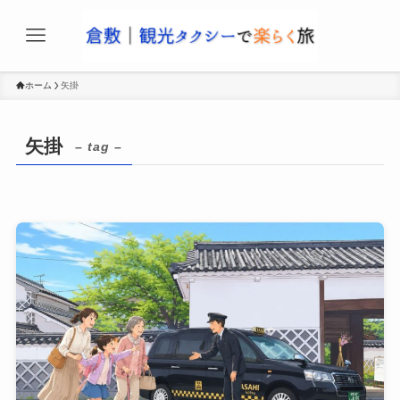
ホーム
矢掛
矢掛
– tag –