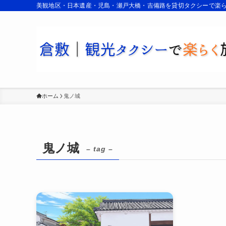
美観地区・日本遺産・児島・瀬戸大橋・吉備路を貸切タクシーで楽
ホーム
鬼ノ城
鬼ノ城
– tag –